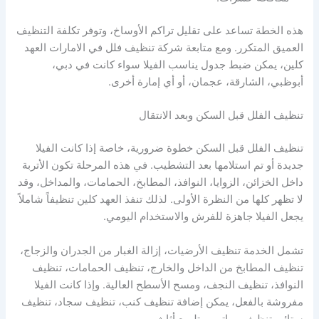
هذه الخطة تساعد على تقليل تراكم الأوساخ، وتوفر تكلفة التنظيف
العميق المتكرر. ومع متابعة شركة تنظيف فلل في الامارات العهد
كلين، يمكن ضبط جدول يناسب الفيلا سواء كانت في دبي،
أبوظبي، الشارقة، عجمان، أو أي إمارة أخرى.
تنظيف الفلل قبل السكن وبعد الانتقال
تنظيف الفلل قبل السكن خطوة ضرورية، خاصة إذا كانت الفيلا
جديدة أو تم استلامها بعد التشطيب. في هذه المرحلة تكون الأتربة
داخل الخزائن، الزوايا، النوافذ، المطابخ، الحمامات، والمداخل، وقد
لا تظهر كلها من النظرة الأولى. لذلك تنفذ العهد كلين تنظيفاً شاملاً
يجعل الفيلا جاهزة للفرش والاستخدام اليومي.
تشمل الخدمة تنظيف الأرضيات، إزالة الغبار من الجدران والزجاج،
تنظيف المطابخ من الداخل والخارج، تنظيف الحمامات، تنظيف
النوافذ، تنظيف النجف، ومسح الأسطح العالية. وإذا كانت الفيلا
مفروشة بالفعل، يمكن إضافة تنظيف كنب، تنظيف سجاد، تنظيف
ستائر، تنظيف مراتب، وتلميع أثاث.