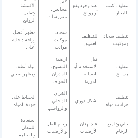
كنب،
تنظيف كنب
عند وجود بقع
الأقمشة
مجالس،
بالبخار
أو روائح
وتقليل
مفروشات
الروائح
سجاد،
مظهر أفضل
تنظيف سجاد
للتنظيف
موكيت،
وراحة داخلية
وموكيت
العميق
مراتب
أعلى
قبل
أرضية
تنظيف
الاستخدام أو
المسبح،
مياه أنظف
مسابح
الصيانة
الجدران،
ومظهر صحي
الدورية
الحواف
الخزان
تنظيف
الحفاظ على
بشكل دوري
الداخلي
خزانات مياه
جودة المياه
والرواسب
استعادة
جلي وتلميع
عند بهتان
رخام الفلل
اللمعان
الرخام
الأرضيات
والأرضيات
والفخامة