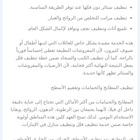
تنظيف ستائر دون فكها عند توفر الطريقة المناسبة.
تنظيف مراتب للتخلص من الروائح والغبار.
تلميع أثاث وتنظيف نجف ونوافذ لإكمال الشكل العام.
هذه الخدمة مفيدة بشكل خاص للعائلات التي لديها أطفال أو
ضيوف كثيرون، لأن المفروشات النظيفة تعطي إحساساً فورياً
بالراحة. كما أن تنظيف الكنب والسجاد ضمن خطة تنظيف فلل
يجعل النتيجة النهائية أكثر فخامة، لأن الأرضيات والمفروشات
والستائر تظهر كأنها جديدة.
تنظيف المطابخ والحمامات وتعقيم الأسطح
المطابخ والحمامات من أكثر الأماكن التي تحتاج إلى عناية دقيقة
داخل أي فيلا، لأنهما يجمعان بين الرطوبة، الدهون، الروائح، وبقايا
الاستخدام اليومي. لذلك تمنح العهد كلين هذه المناطق أولوية
خاصة ضمن خدمة تنظيف فلل وتنظيف منازل في الإمارات.
في المطبخ، يتم تنظيف الأسطح، الخزائن من الخارج، الأحواض،