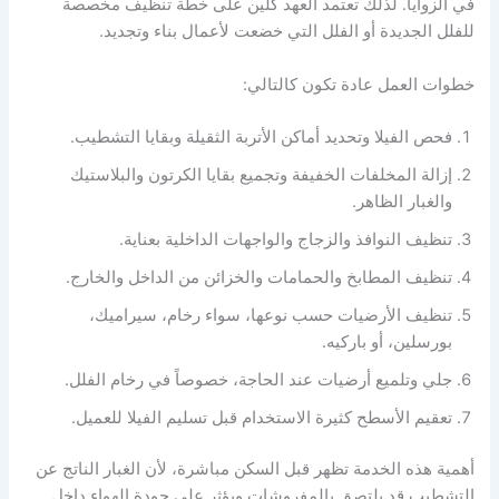
في الزوايا. لذلك تعتمد العهد كلين على خطة تنظيف مخصصة
للفلل الجديدة أو الفلل التي خضعت لأعمال بناء وتجديد.
خطوات العمل عادة تكون كالتالي:
فحص الفيلا وتحديد أماكن الأتربة الثقيلة وبقايا التشطيب.
إزالة المخلفات الخفيفة وتجميع بقايا الكرتون والبلاستيك
والغبار الظاهر.
تنظيف النوافذ والزجاج والواجهات الداخلية بعناية.
تنظيف المطابخ والحمامات والخزائن من الداخل والخارج.
تنظيف الأرضيات حسب نوعها، سواء رخام، سيراميك،
بورسلين، أو باركيه.
جلي وتلميع أرضيات عند الحاجة، خصوصاً في رخام الفلل.
تعقيم الأسطح كثيرة الاستخدام قبل تسليم الفيلا للعميل.
أهمية هذه الخدمة تظهر قبل السكن مباشرة، لأن الغبار الناتج عن
التشطيب قد يلتصق بالمفروشات ويؤثر على جودة الهواء داخل