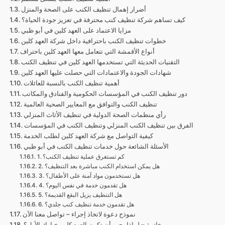
أضرار إهمال تنظيف الكنب على الصحة والمنزل
كيف تساهم شركة تنظيف كنب محترفة في تعزيز جودة الحياة؟
مزايا الاعتماد على العهد كلين في أبو ظبي
خطوات تنظيف الكنب باحترافية داخل شركة العهد كلين
أنواع الأقمشة التي تتعامل معها العهد كلين باحتراف
التقنيات الحديثة التي تستخدمها العهد كلين في تنظيف الكنب
شهادات الجودة والاعتمادات التي حصلت عليها العهد كلين
أهمية تنظيف الكنب بالنسبة للعائلات
دور تنظيف الكنب في المؤسسات الحكومية والفنادق والمكاتب
تنظيف الكنب والتوافق مع المعايير الصحية العالمية
رأي منظمات الصحة الدولية في تنظيف الأثاث المنزلي
الفرق بين تنظيف الكنب المنزلي وتنظيف الكنب في المؤسسات
كيفية التواصل مع شركة العهد كلين لطلب الخدمة
الأسئلة الشائعة حول خدمات تنظيف الكنب في أبو ظبي
1. كم تستغرق عملية تنظيف الكنب؟
2. هل يمكن استخدام الكنب مباشرة بعد التنظيف؟
3. هل تستخدمون مواد آمنة على الأطفال؟
4. هل تقدمون خدمة في نفس اليوم؟
5. هل التنظيف يزيل البقع القديمة؟
6. هل تقدمون خدمة تنظيف كنب جلدي؟
نموذج دعوة لاتخاذ إجراء – تواصل معنا الآن
خاتمة – لماذا يجب أن تكون العهد كلين خيارك الأول؟