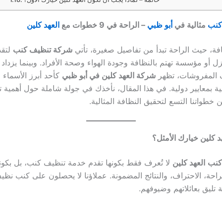
كنب
مثالية في
أبو ظبي
– الراحة في 9 خطوات مع
العهد كلين
فة، حيث الراحة تبدأ من تفاصيل صغيرة، تأتي
شركة تنظيف كنب
لتقد
زل أو مؤسسة تهتم بالنظافة وجودة الهواء وصحة الأفراد. وبينما يزدا
 المفروشات، تظهر
شركة العهد كلين في أبو ظبي
كأحد أبرز الأسماء ا
ة بمعايير دولية. في هذا المقال، نأخذك في جولة شاملة حول أهمية 
طواتنا التسع لتحقيق النظافة المثالية.
هد كلين خيارك الأمثل؟
كنب
العهد كلين
لا تُعرف فقط بكونها تقدم خدمة تنظيف كنب، بل بكونه
راحة، الاحتراف، والنتائج المضمونة. عملاؤنا لا يحصلون على كنب نظ
 تليق بعائلاتهم وضيوفهم.