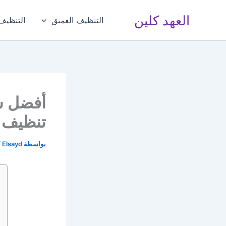
خطي
العهد كلين
لى
التنظيف العميق
التنظيف 
لمحتوى
تنظيف 
بواسطة
Elsayd
/