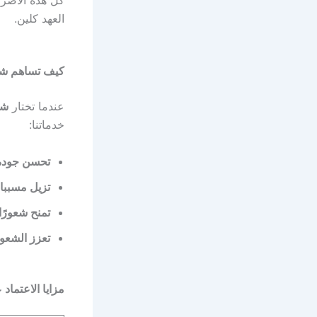
كل هذه الأضرا
العهد كلين.
كيف تساهم شر
عندما تختار
شر
خدماتنا:
تحسن جودة 
تزيل مسببا
تمنح شعورًا
تعزز الشعور
مزايا الاعتماد