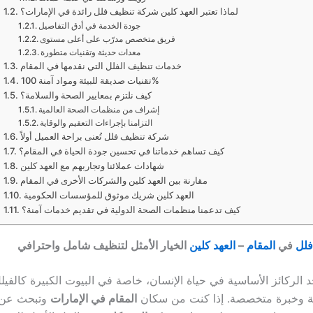
لماذا تعتبر العهد كلين شركة تنظيف فلل رائدة في الإمارات؟
جودة الخدمة في أدق التفاصيل
فريق متخصص مدرّب على أعلى مستوى
معدات حديثة وتقنيات متطورة
خدمات تنظيف الفلل التي نقدمها في المقام
تقنيات صديقة للبيئة ومواد آمنة 100%
كيف نلتزم بمعايير الصحة والسلامة؟
إشراف من منظمات الصحة العالمية
التزامنا بإجراءات التعقيم والوقاية
شركة تنظيف فلل تُعنى براحة العميل أولاً
كيف تساهم خدماتنا في تحسين جودة الحياة في المقام؟
شهادات عملائنا وتجاربهم مع العهد كلين
مقارنة بين العهد كلين والشركات الأخرى في المقام
العهد كلين شريك موثوق للمؤسسات الحكومية
كيف تدعمنا منظمات الصحة الدولية في تقديم خدمات آمنة؟
فلل
في
المقام
–
العهد كلين
الخيار الأمثل لتنظيف شامل واحترافي
حد الركائز الأساسية في حياة الإنسان، خاصة في البيوت الكبيرة كالفيلل
ئقة وخبرة متخصصة. إذا كنت من سكان
المقام في الإمارات
وتبحث عن