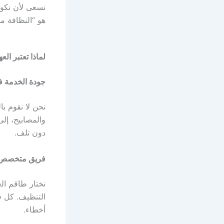
نسعى لأن نكون
هو “النظافة مس
لماذا تعتبر ال
جودة الخدمة ف
نحن لا نقوم با
والمصابيح، إل
دون تلف.
فريق متخصص 
نختار طاقم ال
التنظيف. كل ف
أخطاء.