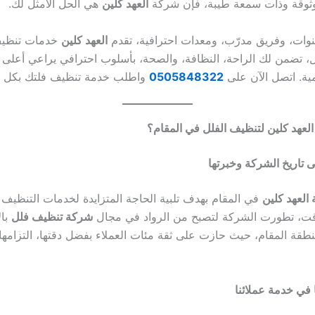
وقة وذات سمعة طيبة، فإن شركة
العهد كلين
هي الحل الأمثل لك.
نوات، وفريق مدرّب، ومعدات احترافية، تقدم
العهد كلين
خدمات تنظيف
ل، تضمن لك الراحة، النظافة، والصحة، بأسلوب احترافي يراعي أعلى ا
مية. اتصل الآن على
0505848322
واطلب خدمة تنظيف فلتك بكل ث
عهد كلين لتنظيف الفلل في المقام؟
 تاريخ الشركة وخبرتها
العهد كلين
في المقام بهدف تلبية الحاجة المتزايدة لخدمات التنظيف ع
قت، تطورت الشركة لتصبح من الرواد في مجال
شركة تنظيف فلل
بال
قة المقام، حيث حازت على ثقة مئات العملاء بفضل دقتها، التزامها، 
ا في خدمة عملائنا