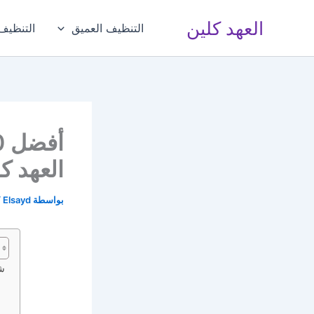
خطي
العهد كلين
لى
التنظيف العميق
التنظيف 
لمحتوى
العهد ك
بواسطة
Elsayd
/
شر