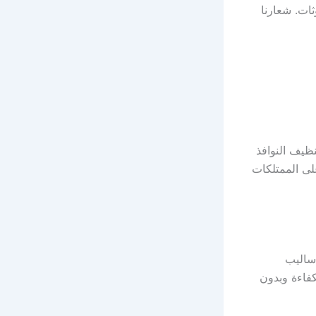
ات. شعارنا
نظيف النوافذ
لى الممتلكات
أساليب
فاءة وبدون