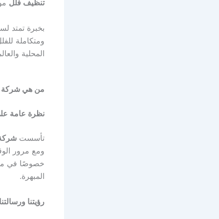
تنظيف فلل
موث
بخبرة تمتد لس
ومتكاملة للفل
المحلية والعال
من هي شركة ال
نظرة عامة على
تأسست
شركة 
ومع مرور الو
خصوصًا في منط
المبهرة.
رؤيتنا ورسالتن