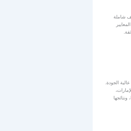
 شاملة
لمعايير
قة.
الية الجودة.
إمارات،
ونتائجها