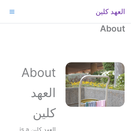
خطي
العهد كلين
لى
لمحتوى
About
About
العهد
كلين
العهد كلين is a