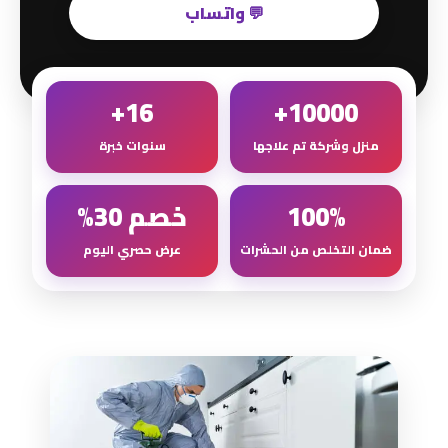
💬 واتساب
16+
10000+
منزل وشركة تم علاجها
سنوات خبرة
100%
خصم 30%
ضمان التخلص من الحشرات
عرض حصري اليوم