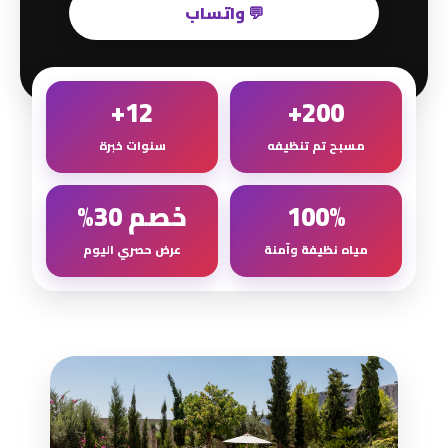
💬 واتساب
12+
200+
مسبح تم تنظيفه
سنوات خبرة
100%
خصم 30%
مياه نظيفة وآمنة
عرض حصري اليوم